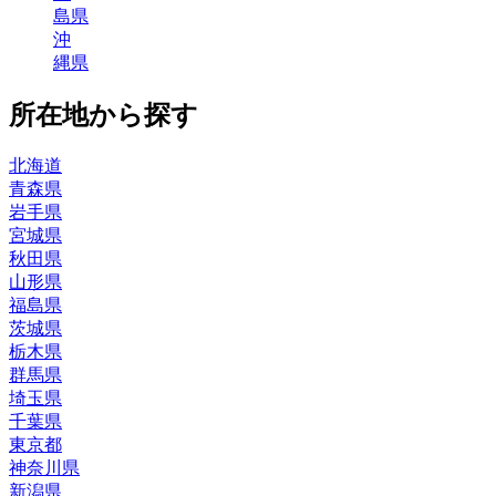
島
県
沖
縄
県
所在地から探す
北海道
青森
県
岩手
県
宮城
県
秋田
県
山形
県
福島
県
茨城
県
栃木
県
群馬
県
埼玉
県
千葉
県
東京
都
神奈川
県
新潟
県