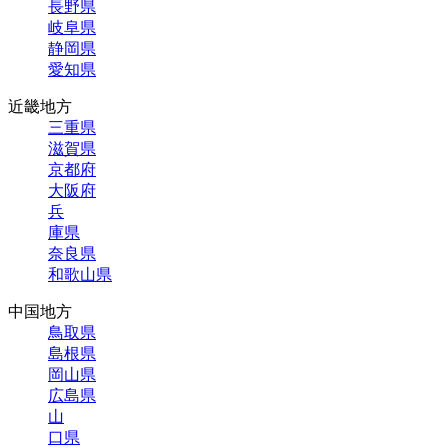
長野
県
岐阜
県
静岡
県
愛知
県
近畿地方
三重
県
滋賀
県
京都
府
大阪
府
兵
庫
県
奈良
県
和歌山
県
中国地方
鳥取
県
島根
県
岡山
県
広島
県
山
口
県