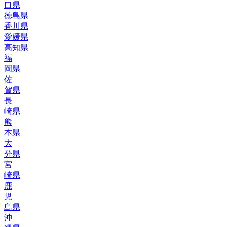
口
県
徳島
県
香川
県
愛媛
県
高知
県
福
岡
県
佐
賀
県
長
崎
県
熊
本
県
大
分
県
宮
崎
県
鹿
児
島
県
沖