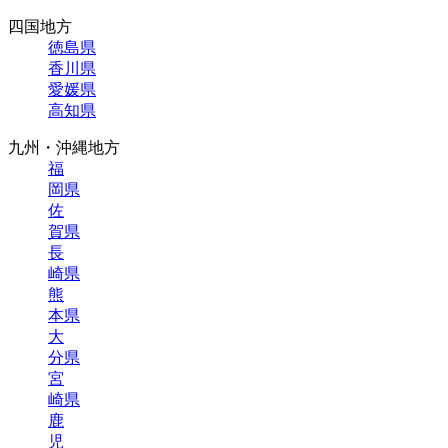
四国地方
徳島
県
香川
県
愛媛
県
高知
県
九州・沖縄地方
福
岡
県
佐
賀
県
長
崎
県
熊
本
県
大
分
県
宮
崎
県
鹿
児