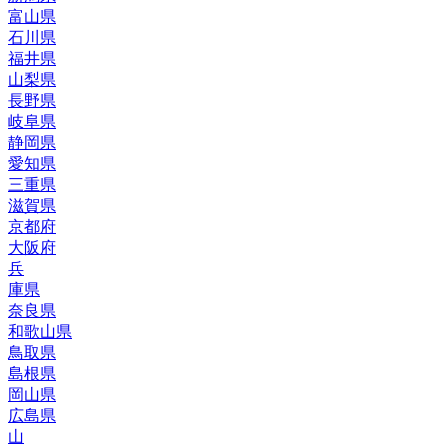
富山
県
石川
県
福井
県
山梨
県
長野
県
岐阜
県
静岡
県
愛知
県
三重
県
滋賀
県
京都
府
大阪
府
兵
庫
県
奈良
県
和歌山
県
鳥取
県
島根
県
岡山
県
広島
県
山