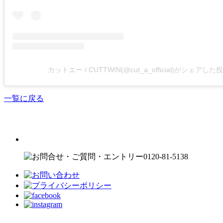
カットエー / CUTTWIN(@cut_a_official)がシェアした
一覧に戻る