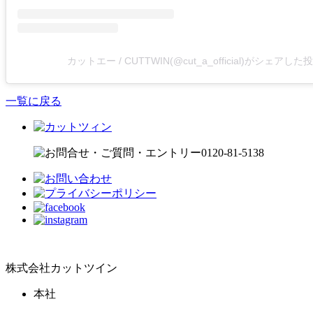
カットエー / CUTTWIN(@cut_a_official)がシェアした
一覧に戻る
株式会社カットツイン
本社