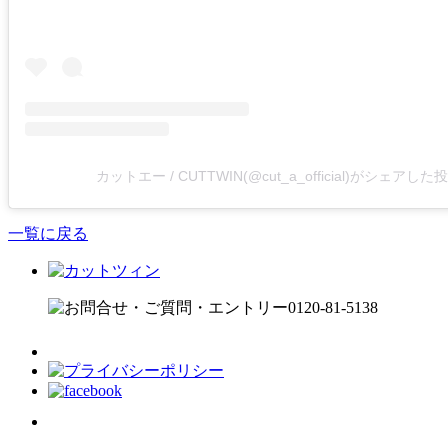
カットエー / CUTTWIN(@cut_a_official)がシェアした
一覧に戻る