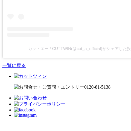
カットエー / CUTTWIN(@cut_a_official)がシェアした
一覧に戻る