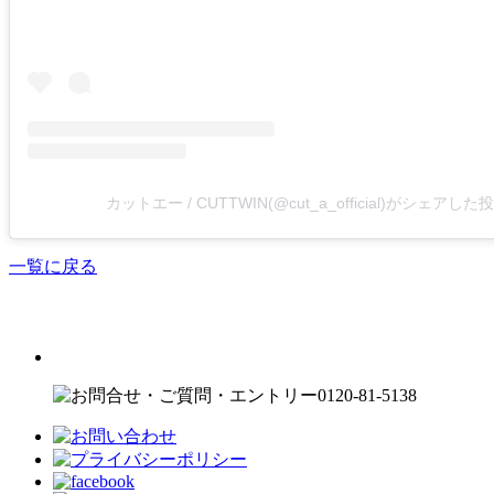
カットエー / CUTTWIN(@cut_a_official)がシェアした
一覧に戻る