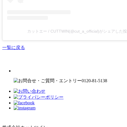
カットエー / CUTTWIN(@cut_a_official)がシェアした
一覧に戻る