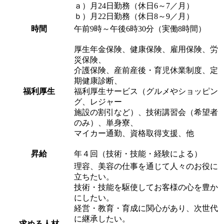
ａ）月24日勤務（休日6～7／月）
ｂ）月22日勤務（休日8～9／月）
時間
午前9時～午後6時30分（実働8時間）
厚生年金保険、健康保険、雇用保険、労
災保険、
介護保険、産前産後・育児休業制度、定
期健康診断、
福利厚生
福利厚生サービス（グルメやショッピン
グ、レジャー
施設の割引など）、技術講習会（希望者
のみ）、単身寮、
マイカー通勤、資格取得支援、他
昇給
年４回（技術・技能・経験による）
理容、美容の仕事を通じて人々のお役に
立ちたい。
技術・技能を駆使してお客様の心を豊か
にしたい。
経営・教育・育成に関心があり、次世代
に継承したい。
求める人材