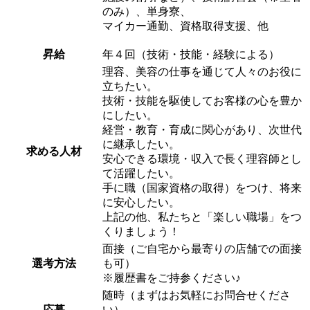
のみ）、単身寮、
マイカー通勤、資格取得支援、他
昇給
年４回（技術・技能・経験による）
理容、美容の仕事を通じて人々のお役に
立ちたい。
技術・技能を駆使してお客様の心を豊か
にしたい。
経営・教育・育成に関心があり、次世代
に継承したい。
求める人材
安心できる環境・収入で長く理容師とし
て活躍したい。
手に職（国家資格の取得）をつけ、将来
に安心したい。
上記の他、私たちと「楽しい職場」をつ
くりましょう！
面接（ご自宅から最寄りの店舗での面接
選考方法
も可）
※履歴書をご持参ください♪
随時（まずはお気軽にお問合せくださ
応募
い）