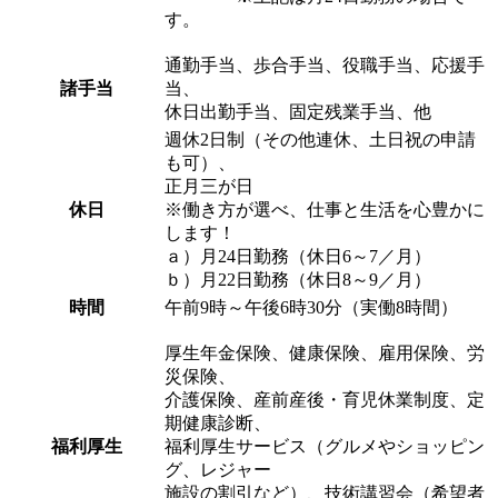
す。
通勤手当、歩合手当、役職手当、応援手
諸手当
当、
休日出勤手当、固定残業手当、他
週休2日制（その他連休、土日祝の申請
も可）、
正月三が日
休日
※働き方が選べ、仕事と生活を心豊かに
します！
ａ）月24日勤務（休日6～7／月）
ｂ）月22日勤務（休日8～9／月）
時間
午前9時～午後6時30分（実働8時間）
厚生年金保険、健康保険、雇用保険、労
災保険、
介護保険、産前産後・育児休業制度、定
期健康診断、
福利厚生
福利厚生サービス（グルメやショッピン
グ、レジャー
施設の割引など）、技術講習会（希望者