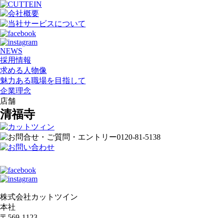
NEWS
採用情報
求める人物像
魅力ある職場を目指して
企業理念
店舗
清福寺
株式会社カットツイン
本社
〒569-1123