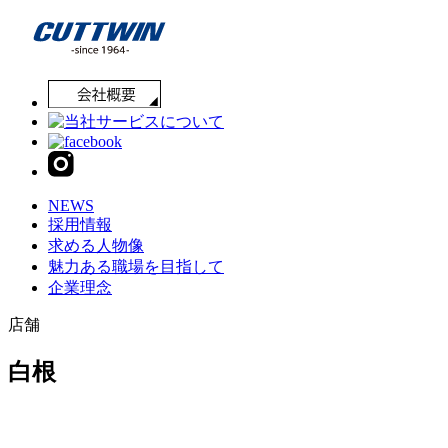
NEWS
採用情報
求める人物像
魅力ある職場を目指して
企業理念
店舗
白根